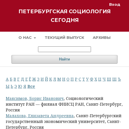
Вход
ПЕТЕРБУРГСКАЯ СОЦИОЛОГИЯ
СЕГОДНЯ
О НАС
ТЕКУЩИЙ ВЫПУСК
АРХИВЫ
Найти
А
Б
В
Г
Д
Е
Ё
Ж
З
И
Й
К
Л
М
Н
О
П
Р
С
Т
У
Ф
Х
Ц
Ч
Ш
Щ
Ъ
Ы
Ь
Э
Ю
Я
Все
Максимов, Борис Иванович
, Социологический
институт РАН — филиал ФНИСЦ РАН, Санкт-Петербург,
Россия
Малахова, Елизавета Андреевна
, Санкт-Петербургский
государственный экономический университет, Санкт-
Петербург, Россия