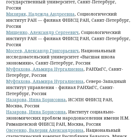
государственный университет, Санкт-Петербург,
Россия
Мизиряк, Надежда Андреевна
, Социологический
институт РАН — филиал ФНИСЦ РАН, Санкт-Петербург,
Россия
Мищенко, Александр Сергеевич
, Социологический
институт РАН — филиал ФНИСЦ РАН, Санкт-Петербург,
Россия
Мосеев, Александр Григорьевич
, Национальный
исследовательский университет «Высшая школа
экономики», Санкт-Петербург, Россия
Муфтахова, Альмира Нургалиевна
, РАНХиГС, Санкт-
Петербург, Россия
Муфтахова, Альмира Нургалиевна
, Северо-Западный
институт управления - филиал РАНХиГС, Санкт-
Петербург, Россия
Назарова, Инна Борисовна
, ИСЭПН ФНИСЦ РАН,
Москва, Россия
Назарова, Инна Борисовна
, Институт социально-
экономических проблем народонаселения имени Н.М.
Римашевской ФНИСЦ РАН, Москва, Россия
Овсеенко, Валерия Александровна
, Национальный
статистический комитет Республики Беларусь, Минск,